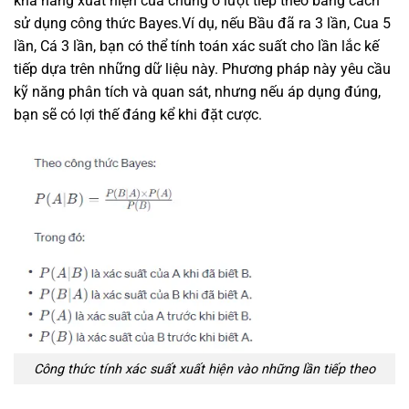
khả năng xuất hiện của chúng ở lượt tiếp theo bằng cách
sử dụng công thức Bayes.Ví dụ, nếu Bầu đã ra 3 lần, Cua 5
lần, Cá 3 lần, bạn có thể tính toán xác suất cho lần lắc kế
tiếp dựa trên những dữ liệu này. Phương pháp này yêu cầu
kỹ năng phân tích và quan sát, nhưng nếu áp dụng đúng,
bạn sẽ có lợi thế đáng kể khi đặt cược.
Công thức tính xác suất xuất hiện vào những lần tiếp theo