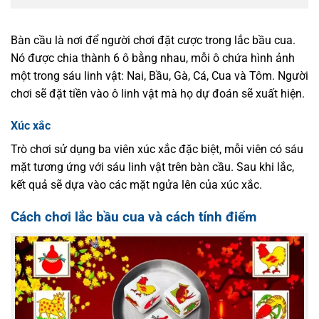
Bàn cầu là nơi để người chơi đặt cược trong lắc bầu cua.
Nó được chia thành 6 ô bằng nhau, mỗi ô chứa hình ảnh
một trong sáu linh vật: Nai, Bầu, Gà, Cá, Cua và Tôm. Người
chơi sẽ đặt tiền vào ô linh vật mà họ dự đoán sẽ xuất hiện.
Xúc xắc
Trò chơi sử dụng ba viên xúc xắc đặc biệt, mỗi viên có sáu
mặt tương ứng với sáu linh vật trên bàn cầu. Sau khi lắc,
kết quả sẽ dựa vào các mặt ngửa lên của xúc xắc.
Cách chơi
lắc bầu cua và cách tính điểm