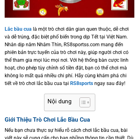
Lắc bầu cua
là một trò chơi dân gian quen thuộc, dễ chơi
và dễ trúng, đặc biệt phổ biến trong dịp Tết tại Việt Nam.
Nhân dịp năm Nhâm Thìn, RS8sportss.com mang đến
phiên bản trực tuyến của trò chơi này, giúp người chơi có
thể tham gia mọi lúc mọi nơi. Với hệ thống bàn cược linh
hoạt, cho phép tùy chỉnh số tiền đặt, bạn có thể chơi mà
không lo mất quá nhiều chi phí. Hãy cùng khám phá chi
tiết về trò chơi lắc bầu cua tại
RS8sports
ngay sau đây!
Nội dung
Giới Thiệu Trò Chơi Lắc Bầu Cua
Nếu bạn chưa thực sự hiểu rõ cách chơi lắc bầu cua, bài
viết này sẽ cung cấp cho bạn những thông tin cần thiết. Dù