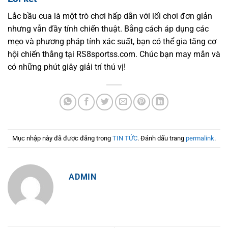
Lắc bầu cua là một trò chơi hấp dẫn với lối chơi đơn giản
nhưng vẫn đầy tính chiến thuật. Bằng cách áp dụng các
mẹo và phương pháp tính xác suất, bạn có thể gia tăng cơ
hội chiến thắng tại RS8sportss.com. Chúc bạn may mắn và
có những phút giây giải trí thú vị!
Mục nhập này đã được đăng trong
TIN TỨC
. Đánh dấu trang
permalink
.
ADMIN