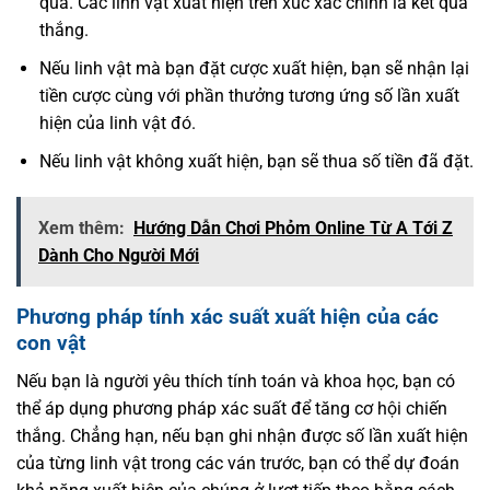
quả. Các linh vật xuất hiện trên xúc xắc chính là kết quả
thắng.
Nếu linh vật mà bạn đặt cược xuất hiện, bạn sẽ nhận lại
tiền cược cùng với phần thưởng tương ứng số lần xuất
hiện của linh vật đó.
Nếu linh vật không xuất hiện, bạn sẽ thua số tiền đã đặt.
Xem thêm:
Hướng Dẫn Chơi Phỏm Online Từ A Tới Z
Dành Cho Người Mới
Phương pháp tính xác suất xuất hiện của các
con vật
Nếu bạn là người yêu thích tính toán và khoa học, bạn có
thể áp dụng phương pháp xác suất để tăng cơ hội chiến
thắng. Chẳng hạn, nếu bạn ghi nhận được số lần xuất hiện
của từng linh vật trong các ván trước, bạn có thể dự đoán