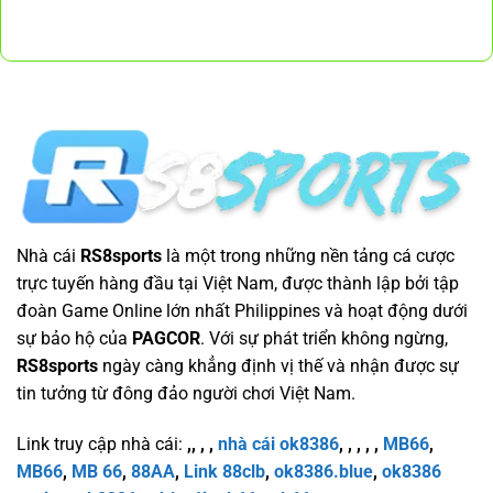
Game
RS8sportss.com
cái
bắn
rs8sportss.com
cá
tại
RS8sportss.com
Nhà cái
RS8sports
là một trong những nền tảng cá cược
trực tuyến hàng đầu tại Việt Nam, được thành lập bởi tập
đoàn Game Online lớn nhất Philippines và hoạt động dưới
sự bảo hộ của
PAGCOR
. Với sự phát triển không ngừng,
RS8sports
ngày càng khẳng định vị thế và nhận được sự
tin tưởng từ đông đảo người chơi Việt Nam.
Link truy cập nhà cái:
,
, , ,
nhà cái ok8386
, , , , ,
MB66
,
MB66
,
MB 66
,
88AA
,
Link 88clb
,
ok8386.blue
,
ok8386