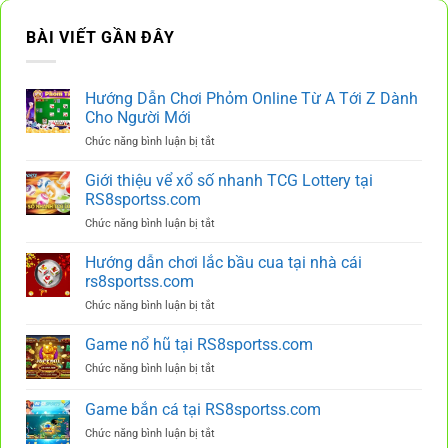
BÀI VIẾT GẦN ĐÂY
Hướng Dẫn Chơi Phỏm Online Từ A Tới Z Dành
Cho Người Mới
ở
Chức năng bình luận bị tắt
Hướng
Dẫn
Giới thiệu vể xổ số nhanh TCG Lottery tại
Chơi
RS8sportss.com
Phỏm
ở
Chức năng bình luận bị tắt
Online
Giới
Từ
thiệu
Hướng dẫn chơi lắc bầu cua tại nhà cái
A
vể
Tới
rs8sportss.com
xổ
Z
ở
Chức năng bình luận bị tắt
số
Dành
Hướng
nhanh
Cho
dẫn
Game nổ hũ tại RS8sportss.com
TCG
Người
chơi
Lottery
Mới
ở
Chức năng bình luận bị tắt
lắc
tại
Game
bầu
RS8sportss.com
nổ
Game bắn cá tại RS8sportss.com
cua
hũ
tại
ở
Chức năng bình luận bị tắt
tại
nhà