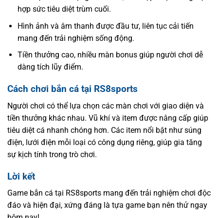
hợp sức tiêu diệt trùm cuối.
Hình ảnh và âm thanh được đầu tư, liên tục cải tiến
mang đến trải nghiệm sống động.
Tiền thưởng cao, nhiều màn bonus giúp người chơi dễ
dàng tích lũy điểm.
Cách chơi bắn cá tại RS8sports
Người chơi có thể lựa chọn các màn chơi với giao diện và
tiền thưởng khác nhau. Vũ khí và item được nâng cấp giúp
tiêu diệt cá nhanh chóng hơn. Các item nổi bật như súng
điện, lưới điện mỗi loại có công dụng riêng, giúp gia tăng
sự kịch tính trong trò chơi.
Lời kết
Game bắn cá tại RS8sports mang đến trải nghiệm chơi độc
đáo và hiện đại, xứng đáng là tựa game bạn nên thử ngay
hôm nay!